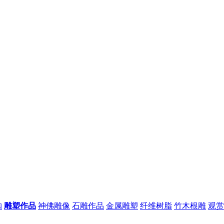
购
雕塑作品
神佛雕像
石雕作品
金属雕塑
纤维树脂
竹木根雕
观赏