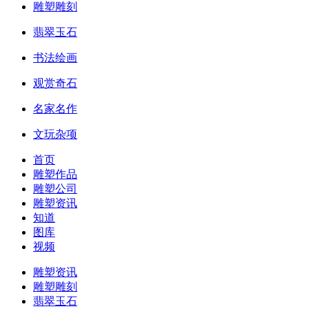
雕塑雕刻
翡翠玉石
书法绘画
观赏奇石
名家名作
文玩杂项
首页
雕塑作品
雕塑公司
雕塑资讯
知道
图库
视频
雕塑资讯
雕塑雕刻
翡翠玉石