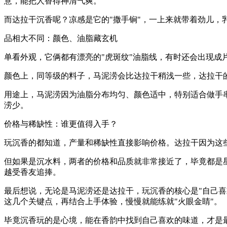
意，能把人香得神清气爽。
而达拉干沉香呢？凉感是它的"撒手锏"，一上来就带着劲儿，乳
品相大不同：颜色、油脂藏玄机
单看外观，它俩都有漂亮的"虎斑纹"油脂线，有时还会出现成
颜色上，同等级的料子，马泥涝会比达拉干稍浅一些，达拉干
用途上，马泥涝因为油脂分布均匀、颜色适中，特别适合做手
涝少。
价格与稀缺性：谁更值得入手？
玩沉香的都知道，产量和稀缺性直接影响价格。达拉干因为这
但如果是沉水料，两者的价格和品质就非常接近了，毕竟都是
越受香友追捧。
最后想说，无论是马泥涝还是达拉干，玩沉香的核心是"自己
这几个关键点，再结合上手体验，慢慢就能练就"火眼金睛"。
毕竟沉香玩的是心境，能在香韵中找到自己喜欢的味道，才是