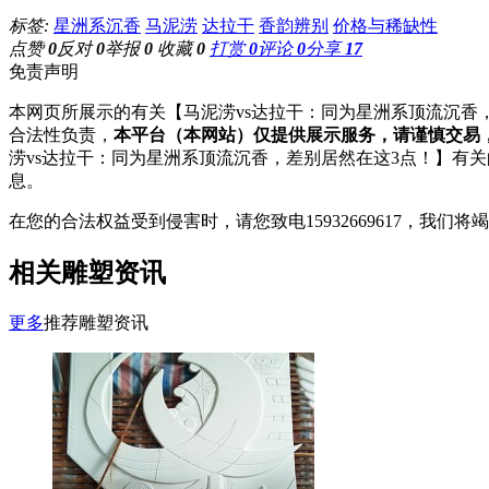
标签:
星洲系沉香
马泥涝
达拉干
香韵辨别
价格与稀缺性
点赞
0
反对
0
举报
0
收藏
0
打赏
0
评论
0
分享
17
免责声明
本网页所展示的有关【马泥涝vs达拉干：同为星洲系顶流沉香，
合法性负责，
本平台（本网站）仅提供展示服务，请谨慎交易
涝vs达拉干：同为星洲系顶流沉香，差别居然在这3点！】有关
息。
在您的合法权益受到侵害时，请您致电15932669617，我
相关雕塑资讯
更多
推荐雕塑资讯