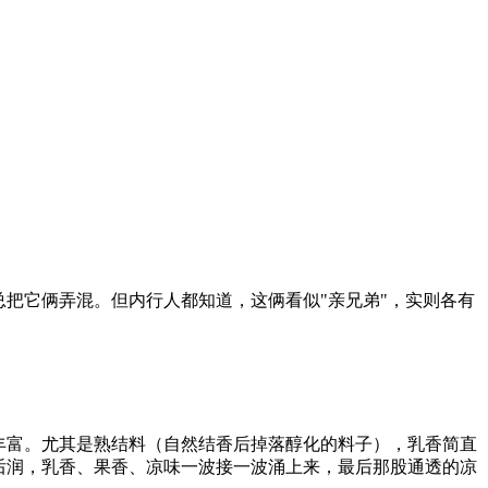
把它俩弄混。但内行人都知道，这俩看似"亲兄弟"，实则各有
丰富。尤其是熟结料（自然结香后掉落醇化的料子），乳香简直
后润，乳香、果香、凉味一波接一波涌上来，最后那股通透的凉