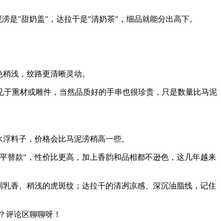
涝是"甜奶盖"，达拉干是"清奶茶"，细品就能分出高下。
色稍浅，纹路更清晰灵动。
见于熏材或雕件，当然品质好的手串也很珍贵，只是数量比马泥
水浮料子，价格会比马泥涝稍高一些。
平替款"，性价比更高，加上香韵和品相都不逊色，这几年越来
润乳香、稍浅的虎斑纹；达拉干的清冽凉感、深沉油脂线，记住
？评论区聊聊呀！