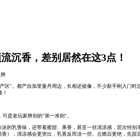
顶流沉香，差别居然在这3点！
眼辨
产区"。都产自加里曼丹周边，长相还挺像，不少新手刚入门时总
路！
可是老玩家辨别的"第一准则"。
到浓浓的乳香味，还带着蜜甜、果香，甚至一丝清凉感，层次特别
的结香），清凉感会更突出，乳香反而淡一些。点燃后更绝，先甜