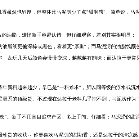
香虽然也醇厚，但整体比马泥涝少了点"甜润感"。简单说，马泥
片的油脂，难怪新手容易认错。但仔细观察，差别其实很明显：
的油脂线更偏深棕或黑色，看着更"厚重"；而马泥涝的油脂线颜
串，盘玩几天后颜色会慢慢变深，越戴越有韵味；而达拉干更常
些年新料越来越少，早已是"一料难求"，所以同等级的浮水或沉
星洲系的顶级货。不过现在达拉干老料几乎挖不到，马泥涝作为"
喜欢"。新手不用盲目追求产区，多上手闻、仔细看：马泥涝的甜
最珍贵的收获～ 你更喜欢马泥涝的甜奶香，还是达拉干的清凉感