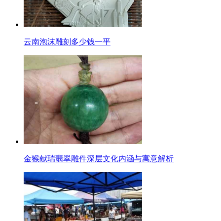
云南泡沫雕刻多少钱一平
金猴献瑞翡翠雕件深层文化内涵与寓意解析