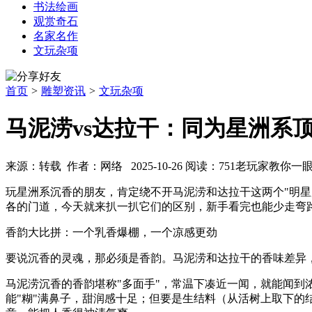
书法绘画
观赏奇石
名家名作
文玩杂项
首页
>
雕塑资讯
>
文玩杂项
马泥涝vs达拉干：同为星洲系
来源：转载 作者：网络 2025-10-26 阅读：751
老玩家教你一
玩星洲系沉香的朋友，肯定绕不开马泥涝和达拉干这两个"明星
各的门道，今天就来扒一扒它们的区别，新手看完也能少走弯
香韵大比拼：一个乳香爆棚，一个凉感更劲
要说沉香的灵魂，那必须是香韵。马泥涝和达拉干的香味差异，
马泥涝沉香的香韵堪称"多面手"，常温下凑近一闻，就能闻
能"糊"满鼻子，甜润感十足；但要是生结料（从活树上取下